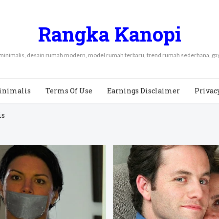
Rangka Kanopi
 minimalis, desain rumah modern, model rumah terbaru, trend rumah sederhana, 
inimalis
Terms Of Use
Earnings Disclaimer
Privac
is