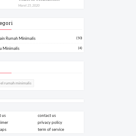
Maret 25, 2020
egori
ain Rumah Minimalis
(50)
u Minimalis
(4)
el rumah minimalis
 us
contact us
aimer
privacy policy
maps
term of service