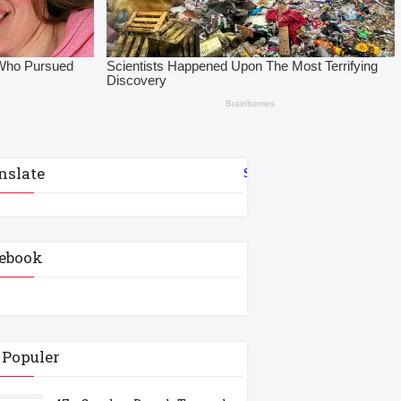
nslate
Select Language
▼
ebook
 Populer