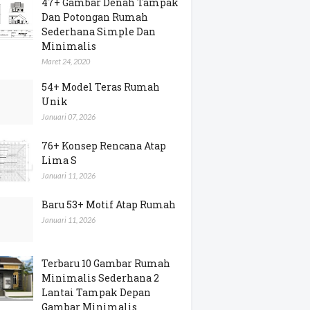
47+ Gambar Denah Tampak
Dan Potongan Rumah
Sederhana Simple Dan
Minimalis
Maret 24, 2020
54+ Model Teras Rumah
Unik
Januari 07, 2026
76+ Konsep Rencana Atap
Lima S
Januari 11, 2026
Baru 53+ Motif Atap Rumah
Januari 11, 2026
Terbaru 10 Gambar Rumah
Minimalis Sederhana 2
Lantai Tampak Depan
Gambar Minimalis