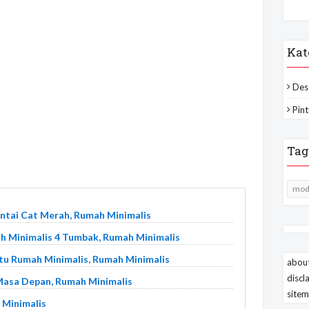
Kat
Des
Pint
Tag
mod
antai Cat Merah, Rumah Minimalis
h Minimalis 4 Tumbak, Rumah Minimalis
ntu Rumah Minimalis, Rumah Minimalis
about
discl
Masa Depan, Rumah Minimalis
site
 Minimalis