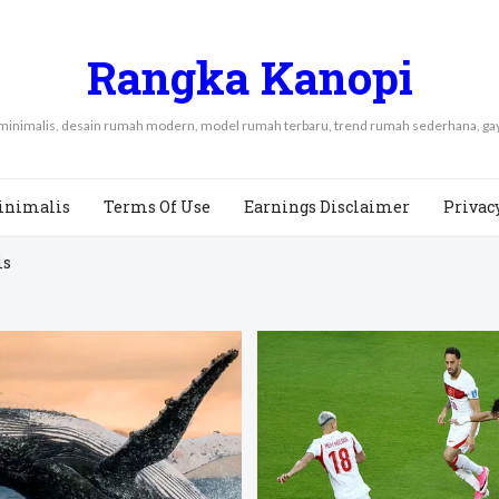
Rangka Kanopi
 minimalis, desain rumah modern, model rumah terbaru, trend rumah sederhana, 
inimalis
Terms Of Use
Earnings Disclaimer
Privac
is