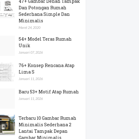
47+ Gambar Denah Tampak
Dan Potongan Rumah
Sederhana Simple Dan
Minimalis
Maret 24, 2020
54+ Model Teras Rumah
Unik
Januari 07, 2026
76+ Konsep Rencana Atap
Lima S
Januari 11, 2026
Baru 53+ Motif Atap Rumah
Januari 11, 2026
Terbaru 10 Gambar Rumah
Minimalis Sederhana 2
Lantai Tampak Depan
Gambar Minimalis