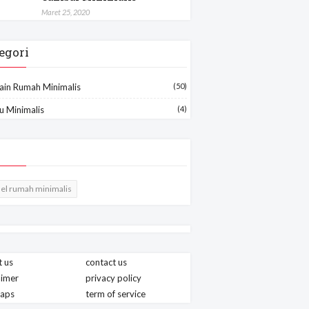
Maret 25, 2020
egori
ain Rumah Minimalis
(50)
u Minimalis
(4)
el rumah minimalis
 us
contact us
aimer
privacy policy
maps
term of service