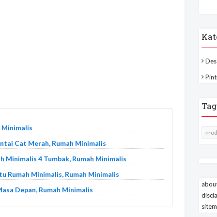
Kat
Des
Pint
Tag
 Minimalis
mod
antai Cat Merah, Rumah Minimalis
h Minimalis 4 Tumbak, Rumah Minimalis
ntu Rumah Minimalis, Rumah Minimalis
about
Masa Depan, Rumah Minimalis
discl
site