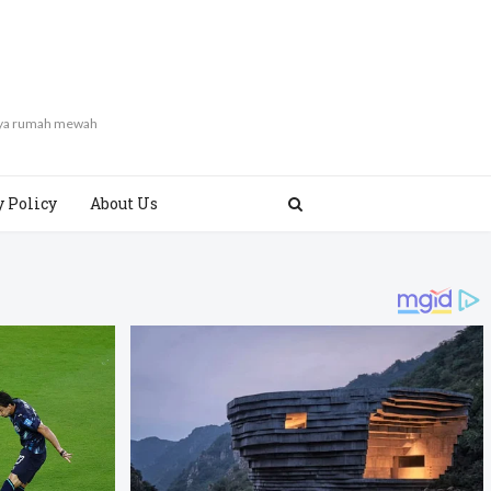
gaya rumah mewah
y Policy
About Us