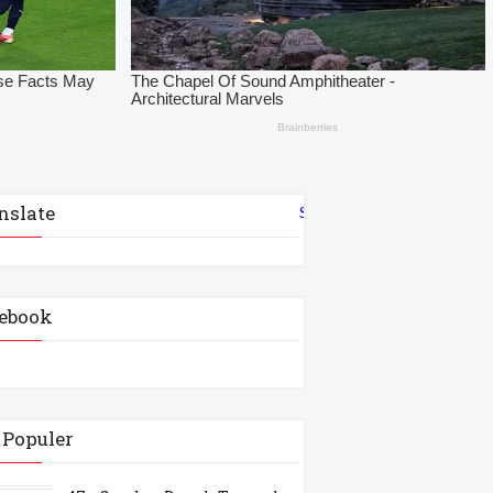
nslate
Select Language
▼
ebook
 Populer