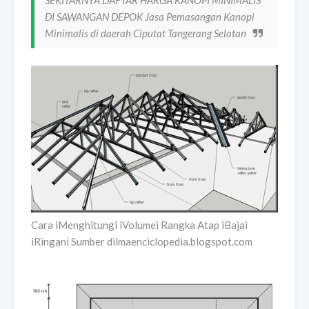
SEKITARNYA DAFTAR HARGA KANOPI MINIMALIS
DI SAWANGAN DEPOK Jasa Pemasangan Kanopi
Minimalis di daerah Ciputat Tangerang Selatan
Cara iMenghitungi iVolumei Rangka Atap iBajai
iRingani Sumber dilmaenciclopedia.blogspot.com