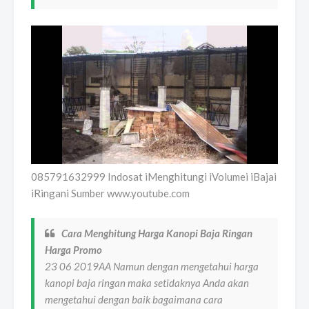
085791632999 Indosat iMenghitungi iVolumei iBajai
iRingani Sumber www.youtube.com
Cara Menghitung Harga Kanopi Baja Ringan
Harga Promo
23 06 2019AA Namun dengan mengetahui harga
kanopi baja ringan maka setidaknya Anda akan
mengetahui dengan baik bagaimana cara