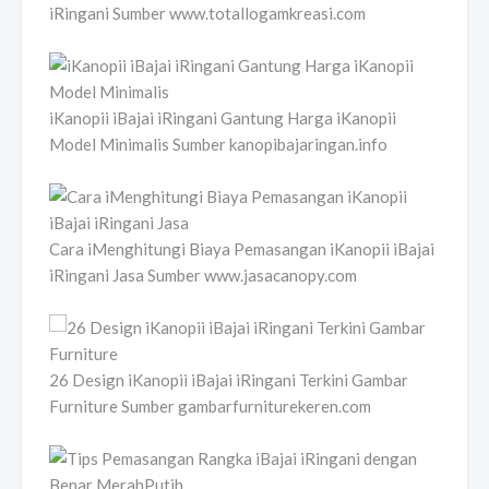
iRingani Sumber www.totallogamkreasi.com
iKanopii iBajai iRingani Gantung Harga iKanopii
Model Minimalis Sumber kanopibajaringan.info
Cara iMenghitungi Biaya Pemasangan iKanopii iBajai
iRingani Jasa Sumber www.jasacanopy.com
26 Design iKanopii iBajai iRingani Terkini Gambar
Furniture Sumber gambarfurniturekeren.com